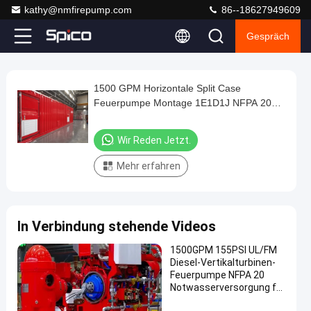
kathy@nmfirepump.com
86--18627949609
Gespräch
Play
1500 GPM Horizontale Split Case
1500
Video
Feuerpumpe Montage 1E1D1J NFPA 20
GPM
Behälter-Pumpraum
Horizontale
Wir Reden Jetzt.
Split
Mehr erfahren
Case
Feuerpumpe
Montage
In Verbindung stehende Videos
1E1D1J
NFPA
1500GPM 155PSI UL/FM
Diesel-Vertikalturbinen-
20
Feuerpumpe NFPA 20
Behälter-
Notwasserversorgung für
Industrieanlagen
Pumpraum