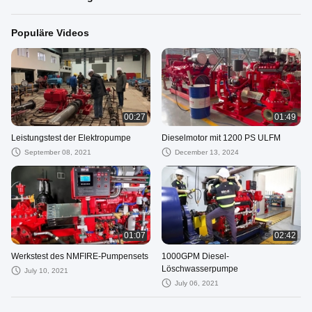
Populäre Videos
00:27
01:49
Leistungstest der Elektropumpe
Dieselmotor mit 1200 PS ULFM
September 08, 2021
December 13, 2024
01:07
02:42
Werkstest des NMFIRE-Pumpensets
1000GPM Diesel-
Löschwasserpumpe
July 10, 2021
July 06, 2021