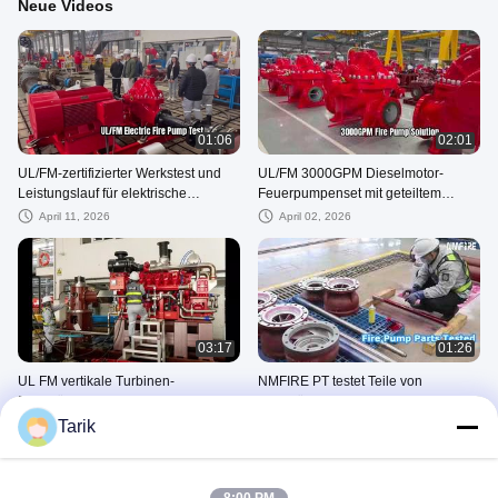
Neue Videos
01:06
02:01
UL/FM-zertifizierter Werkstest und
UL/FM 3000GPM Dieselmotor-
Leistungslauf für elektrische
Feuerpumpenset mit geteiltem
Feuerlöschpumpen
Gehäuse | NFPA20-zertifiziert
April 11, 2026
April 02, 2026
03:17
01:26
UL FM vertikale Turbinen-
NMFIRE PT testet Teile von
Feuerlöschpumpe 5000 GPM
Feuerlöschpumpen
Tarik
January 12, 2026
January 12, 2026
产品视频