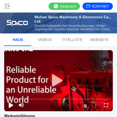
Gespräch
KONTAKT
Wuhan Spico Machinery & Electronics Co.,
Ltd.
Qualität Aufgeteilte Fall-Feuerlöschpumpe, Gleiter
Angebrachte Feuerlöschpumpe Hersteller Von China
HAUS
VIDEOS
TITELLISTE
WEBSEITE
Werkseinführung