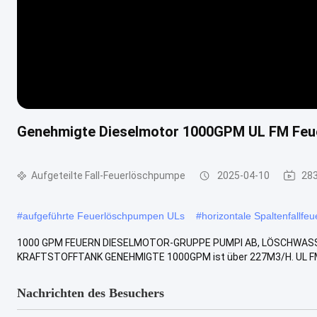
Genehmigte Dieselmotor 1000GPM UL FM Feue
Aufgeteilte Fall-Feuerlöschpumpe
2025-04-10
283
#
aufgeführte Feuerlöschpumpen ULs
#
horizontale Spaltenfallf
1000 GPM FEUERN DIESELMOTOR-GRUPPE PUMPI AB, LÖSCHWASS
KRAFTSTOFFTANK GENEHMIGTE 1000GPM ist über 227M3/H. UL FM 
Nachrichten des Besuchers