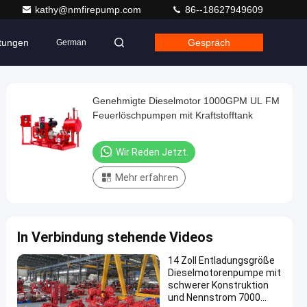
kathy@nmfirepump.com
86--18627949609
ltungen
Gespräch
German
Genehmigte Dieselmotor 1000GPM UL FM
Feuerlöschpumpen mit Kraftstofftank
Wir Reden Jetzt.
Mehr erfahren
In Verbindung stehende Videos
14 Zoll Entladungsgröße
Dieselmotorenpumpe mit
schwerer Konstruktion
und Nennstrom 7000