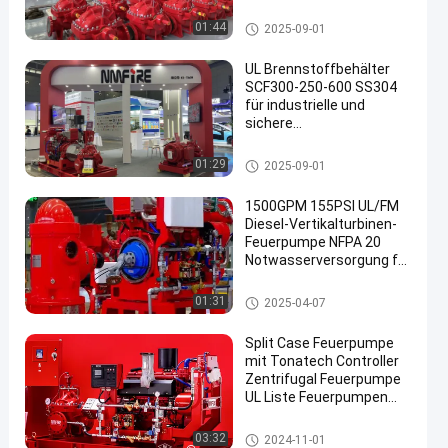
GPM
Aufgeteilte Fall-Feuerlöschpum
01:44
2025-09-01
pe
UL Brennstoffbehälter
SCF300-250-600 SS304
für industrielle und
sichere
Brennstoffwirtschaft
UL/FM zertifizierte Split
Aufgeteilte Fall-Feuerlöschpum
01:29
2025-09-01
Case Fire Pump
pe
1500GPM 155PSI UL/FM
Diesel-Vertikalturbinen-
Feuerpumpe NFPA 20
Notwasserversorgung für
Industrieanlagen
Vertikale Turbinen-Feuerlöschp
01:31
2025-04-07
umpe
Split Case Feuerpumpe
mit Tonatech Controller
Zentrifugal Feuerpumpe
UL Liste Feuerpumpen
Feuerlöschpumpen -000
Aufgeteilte Fall-Feuerlöschpum
03:32
2024-11-01