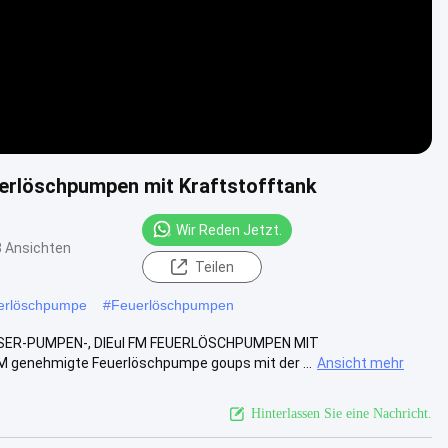
rlöschpumpen mit Kraftstofftank
Wir Reden Jetzt.
 Ansichten
Teilen
euerlöschpumpe
#
Feuerlöschpumpen
ER-PUMPEN-, DIEul FM FEUERLÖSCHPUMPEN MIT
genehmigte Feuerlöschpumpe goups mit der ...
Ansicht mehr
Hinterlassen Sie eine Nachricht.