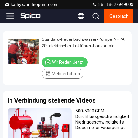
kathy@nmfirepump.com
86--18627949609
Gespräch
Play
Standard-Feuerlöschwasser-Pumpe NFPA
Standard-
Video
20, elektrischer Lokführer-horizontale
Feuerlöschwasser-
Spalten-Fall-Feuerlöschpumpe
Pumpe
Wir Reden Jetzt.
NFPA
Mehr erfahren
20,
elektrischer
Lokführer-
In Verbindung stehende Videos
horizontale
Spalten-
500-5000 GPM
Durchflussgeschwindigkeit
Fall-
Niedriggeschwindigkeits
Feuerlöschpumpe
Dieselmotor Feuerpumpe
Fahrer mit Kühleinheit
Wir Red