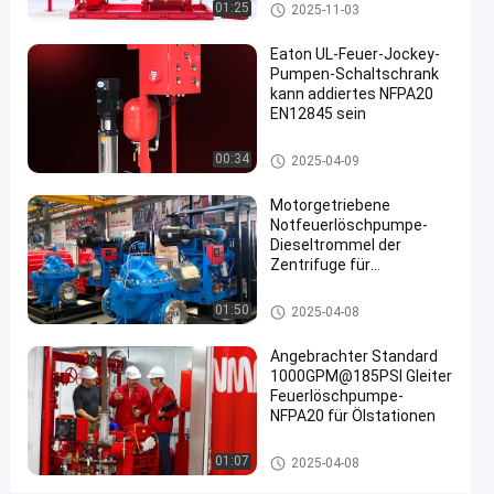
Wärmeaustausch und
Dieselmotor-Brandpumpenfahre
01:25
2025-11-03
2020-
86
Feuerlöschpumpe-
Durchflussgeschwindigkeit
r
Jetzt.
Satz
09-04
Ansichten
500-5000 GPM
Teile
Eaton UL-Feuer-Jockey-
Pumpen-Schaltschrank
#
kann addiertes NFPA20
EN12845 sein
Dieselwasser-
Pumpen-Satz
Jockeypumpe
00:34
2025-04-09
#
DieselpumpenFeuerbekämpfung
Motorgetriebene
#
Notfeuerlöschpumpe-
gefahrene
Dieseltrommel der
Löschwasserdieselpumpen
Zentrifuge für
Anschlüsse/Öl-Depots
S
Notwasserpumpe
t
01:50
2025-04-08
a
n
Angebrachter Standard
1000GPM@185PSI Gleiter
d
Feuerlöschpumpe-
a
NFPA20 für Ölstationen
r
d
Gleiter angebrachte Feuerlösch
01:07
2025-04-08
-
pumpe
F