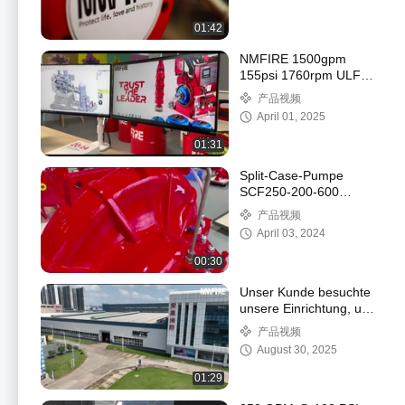
01:42
NMFIRE 1500gpm
155psi 1760rpm ULFM
Dieselgetriebene
产品视频
vertikale
April 01, 2025
Turbinenfeuerpumpe
01:31
Split-Case-Pumpe
SCF250-200-600
4000gpm 175psi @
产品视频
1480rpm
April 03, 2024
00:30
Unser Kunde besuchte
unsere Einrichtung, um
die Prüfung eines
产品视频
UL/FM-zertifizierten
August 30, 2025
2000 GPM-Systems zu
beobachten.
01:29