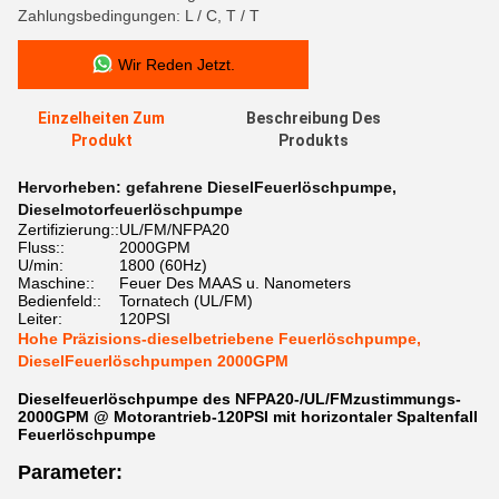
Zahlungsbedingungen: L / C, T / T
Wir Reden Jetzt.
Einzelheiten Zum
Beschreibung Des
Produkt
Produkts
Hervorheben:
gefahrene DieselFeuerlöschpumpe
,
Dieselmotorfeuerlöschpumpe
Zertifizierung::
UL/FM/NFPA20
Fluss::
2000GPM
U/min:
1800 (60Hz)
Maschine::
Feuer Des MAAS u. Nanometers
Bedienfeld::
Tornatech (UL/FM)
Leiter:
120PSI
Hohe Präzisions-dieselbetriebene Feuerlöschpumpe,
DieselFeuerlöschpumpen 2000GPM
Dieselfeuerlöschpumpe des NFPA20-/UL/FMzustimmungs-
2000GPM @ Motorantrieb-120PSI mit horizontaler Spaltenfall
Feuerlöschpumpe
Parameter: