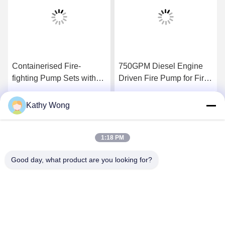
Containerised Fire-
750GPM Diesel Engine
fighting Pump Sets with
Driven Fire Pump for Fire
Flow 300–8000 GPM UL
Fighting Application
FM NFPA20 Certified
manufacturing facility fire
Kathy Wong
Wir Reden Jetzt.
Wir Reden Jetzt.
Complete Fire Pump
protection
System
1:18 PM
Good day, what product are you looking for?
Wuhan Spico Machinery & Electronics Co.,
Ltd.
kathy@nmfirepump.com