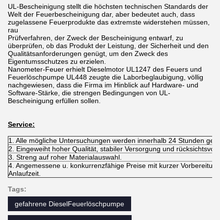
UL-Bescheinigung stellt die höchsten technischen Standards der
Welt der Feuerbescheinigung dar, aber bedeutet auch, dass
zugelassene Feuerprodukte das extremste widerstehen müssen,
rau
Prüfverfahren, der Zweck der Bescheinigung entwarf, zu
überprüfen, ob das Produkt der Leistung, der Sicherheit und den
Qualitätsanforderungen genügt, um den Zweck des
Eigentumsschutzes zu erzielen.
Nanometer-Feuer erhielt Dieselmotor UL1247 des Feuers und
Feuerlöschpumpe UL448 zeugte die Laborbeglaubigung, völlig
nachgewiesen, dass die Firma im Hinblick auf Hardware- und
Software-Stärke, die strengen Bedingungen von UL-
Bescheinigung erfüllen sollen.
Service:
1. Alle mögliche Untersuchungen werden innerhalb 24 Stunden gean
2. Eingeweiht hoher Qualität, stabiler Versorgung und rücksichtsvol
3. Streng auf roher Materialauswahl.
4. Angemessene u. konkurrenzfähige Preise mit kurzer Vorbereitun
Anlaufzeit.
Tags:
gefahrene DieselFeuerlöschpumpe