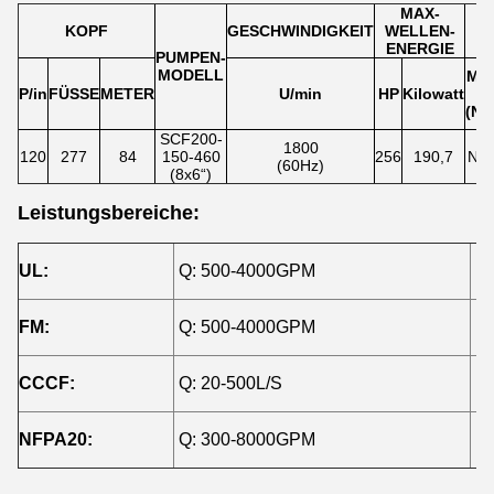
MAX-
KOPF
GESCHWINDIGKEIT
WELLEN-
ENERGIE
PUMPEN-
MODELL
MO
P/in
FÜSSE
METER
U/min
HP
Kilowatt
(N
SCF200-
1800
120
277
84
150-460
256
190,7
NM
(60Hz)
(8x6“)
Leistungsbereiche:
UL:
Q: 500-4000GPM
H:
FM:
Q: 500-4000GPM
H:
CCCF:
Q: 20-500L/S
H:
NFPA20:
Q: 300-8000GPM
H: