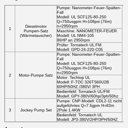
Pumpe: Nanometer-Feuer-Spalten-
Fall
Modell: UL SCF125-80-250
Q=750usgpm H=108psi (76m)
n=2950rpm
Dieselmotor
1
Pumpen-Satz
Maschine: NANOMETER-FEUER
(Wärmetauscher)
Modell: UL NM4-105
86HP an 2950rpm
Prüfer: Tornatech UL FM
Modell: GPD-24-220-C05
Pumpe: Nanometer-Feuer-Spalten-
Fall
Modell: UL SCF125-80-250
Q=750usgpm H=108psi (76m)
n=2950rpm
2
Motor-Pumpe Satz
Motor: Techtop UL
Modell: F-TDC 326TS60U2B
60HP/50HZ /380V/ 3PH
Bedienfeld: Tornatech UL/FM
Modell: GPY-380V/60hp/3ph/50hz
Pumpe: CNP-Modell: CDL2-11 nicht
aufgeführtes Q=7.5gpm H=83m
3
Jockey Pump Set
2Pole 1.4KW
Bedienfeld: Tornatech UL
Modell: JP3-380V/2HP/3PH/50HZ