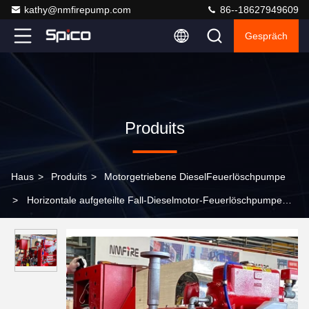
kathy@nmfirepump.com
86--18627949609
Gespräch
Produits
Haus
>
Produits
>
Motorgetriebene DieselFeuerlöschpumpe
>
Horizontale aufgeteilte Fall-Dieselmotor-Feuerlöschpumpe
Nanometer-Feuer-750GPM