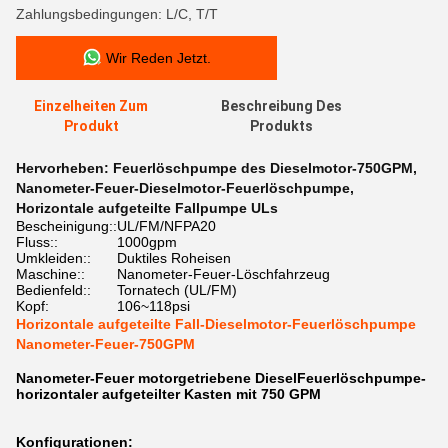
Zahlungsbedingungen: L/C, T/T
Wir Reden Jetzt.
Einzelheiten Zum
Beschreibung Des
Produkt
Produkts
Hervorheben:
Feuerlöschpumpe des Dieselmotor-750GPM
,
Nanometer-Feuer-Dieselmotor-Feuerlöschpumpe
,
Horizontale aufgeteilte Fallpumpe ULs
Bescheinigung::
UL/FM/NFPA20
Fluss::
1000gpm
Umkleiden::
Duktiles Roheisen
Maschine::
Nanometer-Feuer-Löschfahrzeug
Bedienfeld::
Tornatech (UL/FM)
Kopf:
106~118psi
Horizontale aufgeteilte Fall-Dieselmotor-Feuerlöschpumpe
Nanometer-Feuer-750GPM
Nanometer-Feuer motorgetriebene DieselFeuerlöschpumpe-
horizontaler aufgeteilter Kasten mit 750 GPM
Konfigurationen: