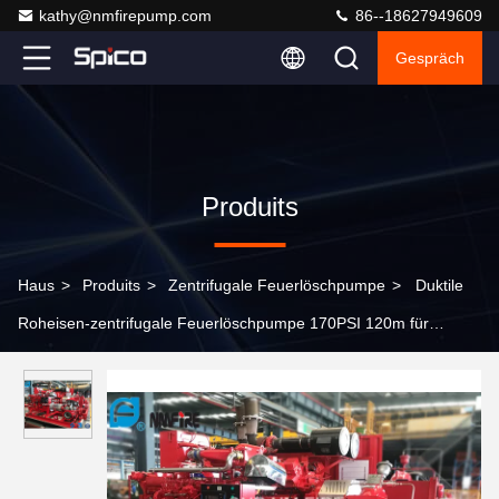
kathy@nmfirepump.com
86--18627949609
Gespräch
Produits
Haus
>
Produits
>
Zentrifugale Feuerlöschpumpe
>
Duktile
Roheisen-zentrifugale Feuerlöschpumpe 170PSI 120m für
Bürogebäude