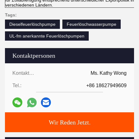
für Zollabfertigung entsprechend unterschiedlicher Exportpolitik in d
verschiedenen Ländern.
Tags:
Dieselfeuerlöschpumpe
Feuerlöschwasserpumpe
UL-fm anerkannte Feuerlöschpumpen
Kontaktpersonen
Kontaktpersonen:
Ms. Kathy Wong
Tel.:
+86 18627949609
Wir Reden Jetzt.