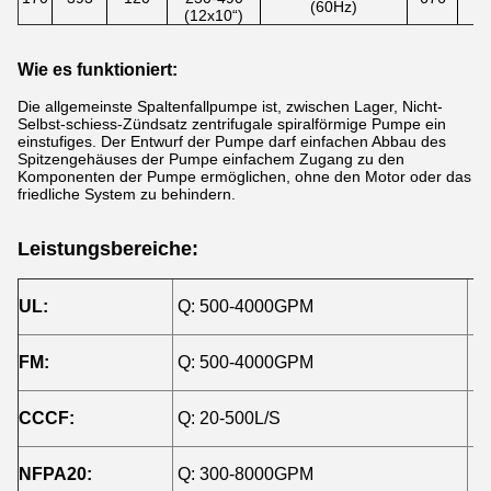
(60Hz)
(12x10“)
Wie es funktioniert:
Die allgemeinste Spaltenfallpumpe ist, zwischen Lager, Nicht-
Selbst-schiess-Zündsatz zentrifugale spiralförmige Pumpe ein
einstufiges. Der Entwurf der Pumpe darf einfachen Abbau des
Spitzengehäuses der Pumpe einfachem Zugang zu den
Komponenten der Pumpe ermöglichen, ohne den Motor oder das
friedliche System zu behindern.
Leistungsbereiche:
UL:
Q: 500-4000GPM
H:
FM:
Q: 500-4000GPM
H:
CCCF:
Q: 20-500L/S
H:
NFPA20:
Q: 300-8000GPM
H: