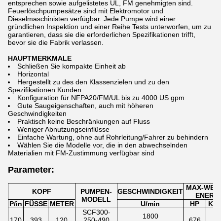
entsprechen sowie aufgelistetes UL, FM genehmigten sind.
Feuerlöschpumpesätze sind mit Elektromotor und
Dieselmaschinisten verfügbar. Jede Pumpe wird einer
gründlichen Inspektion und einer Reihe Tests unterworfen, um zu
garantieren, dass sie die erforderlichen Spezifikationen trifft,
bevor sie die Fabrik verlassen.
HAUPTMERKMALE
Schließen Sie kompakte Einheit ab
Horizontal
Hergestellt zu des den Klassenzielen und zu den
Spezifikationen Kunden
Konfiguration für NFPA20/FM/UL bis zu 4000 US gpm
Gute Saugeigenschaften, auch mit höheren
Geschwindigkeiten
Praktisch keine Beschränkungen auf Fluss
Weniger Abnutzungseinflüsse
Einfache Wartung, ohne auf Rohrleitung/Fahrer zu behindern
Wählen Sie die Modelle vor, die in den abwechselnden
Materialien mit FM-Zustimmung verfügbar sind
Parameter:
MAX-WEL
KOPF
PUMPEN-
GESCHWINDIGKEIT
ENERG
MODELL
P/in
FÜSSE
METER
U/min
HP
Kil
SCF300-
1800
170
393
120
250-490
676
50