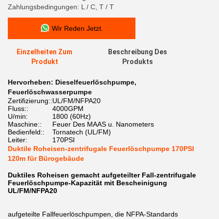
Zahlungsbedingungen: L / C, T / T
Wir Reden Jetzt.
Einzelheiten Zum
Beschreibung Des
Produkt
Produkts
Hervorheben:
Dieselfeuerlöschpumpe
,
Feuerlöschwasserpumpe
Zertifizierung::
UL/FM/NFPA20
Fluss::
4000GPM
U/min:
1800 (60Hz)
Maschine::
Feuer Des MAAS u. Nanometers
Bedienfeld::
Tornatech (UL/FM)
Leiter:
170PSI
Duktile Roheisen-zentrifugale Feuerlöschpumpe 170PSI
120m für Bürogebäude
Duktiles Roheisen gemacht aufgeteilter Fall-zentrifugale
Feuerlöschpumpe-Kapazität mit Bescheinigung
UL/FM/NFPA20
aufgeteilte Fallfeuerlöschpumpen, die NFPA-Standards