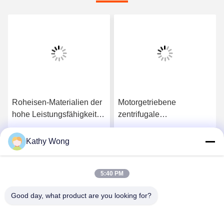
Roheisen-Materialien der
Motorgetriebene
hohe Leistungsfähigkeits-
zentrifugale
zentrifugale
Feuerlöschpumpe
Feuerlöschpumpe-
2000GPM@150PSI-
Kathy Wong
Wir Reden Jetzt.
Wir Reden Jetzt.
4000Usgpm duktile
DieselHochleistung
5:40 PM
Good day, what product are you looking for?
Wuhan Spico Machinery & Electronics Co.,