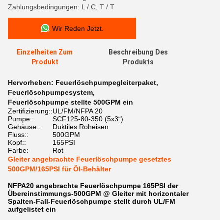
Zahlungsbedingungen: L / C, T / T
Wir Reden Jetzt.
Einzelheiten Zum
Beschreibung Des
Produkt
Produkts
Hervorheben:
Feuerlöschpumpegleiterpaket
,
Feuerlöschpumpesystem
,
Feuerlöschpumpe stellte 500GPM ein
Zertifizierung::
UL/FM/NFPA 20
Pumpe::
SCF125-80-350 (5x3“)
Gehäuse::
Duktiles Roheisen
Fluss::
500GPM
Kopf::
165PSI
Farbe:
Rot
Gleiter angebrachte Feuerlöschpumpe gesetztes
500GPM/165PSI für Öl-Behälter
NFPA20 angebrachte Feuerlöschpumpe 165PSI der
Übereinstimmungs-500GPM @ Gleiter mit horizontaler
Spalten-Fall-Feuerlöschpumpe stellt durch UL/FM
aufgelistet ein