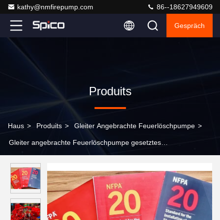
kathy@nmfirepump.com
86--18627949609
Gespräch
Produits
Haus
>
Produits
>
Gleiter Angebrachte Feuerlöschpumpe
>
Gleiter angebrachte Feuerlöschpumpe gesetztes
500GPM/165PSI für Öl-Behälter