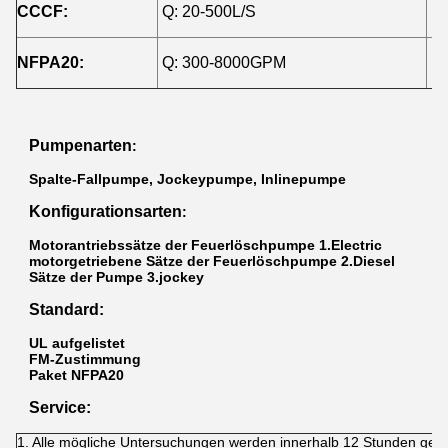
CCCF:
Q: 20-500L/S
H:
NFPA20:
Q: 300-8000GPM
H:
Pumpenarten
:
Spalte-Fallpumpe, Jockeypumpe, Inlinepumpe
Konfigurationsarten
:
Motorantriebssätze der Feuerlöschpumpe 1.Electric
motorgetriebene
Sätze
der Feuerlöschpumpe 2.Diesel
Sätze der Pumpe 3.jockey
Standard:
UL aufgelistet
FM-Zustimmung
Paket NFPA20
Service:
1. Alle mögliche Untersuchungen werden innerhalb 12 Stunden gean