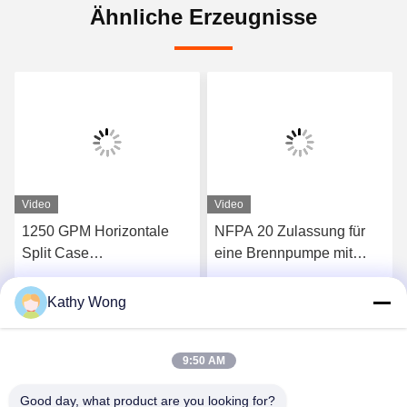
Ähnliche Erzeugnisse
Video
Video
1250 GPM Horizontale
NFPA 20 Zulassung für
Split Case
eine Brennpumpe mit
Feuerpumpenmontage
Schieberegler
EDJ Paket
Kathy Wong
Wir Reden Jetzt.
Wir Reden Jetzt.
9:50 AM
Good day, what product are you looking for?