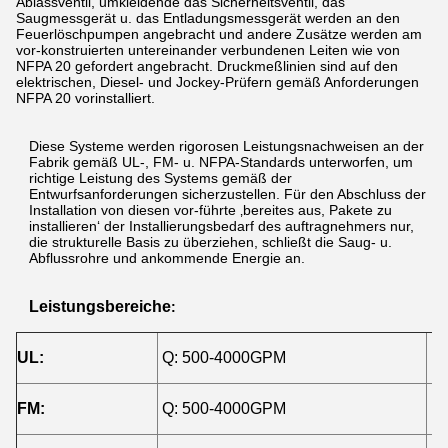
Ablassventil, umkleidende das Sicherheitsventil, das
Saugmessgerät u. das Entladungsmessgerät werden an den
Feuerlöschpumpen angebracht und andere Zusätze werden am
vor-konstruierten untereinander verbundenen Leiten wie von
NFPA 20 gefordert angebracht. Druckmeßlinien sind auf den
elektrischen, Diesel- und Jockey-Prüfern gemäß Anforderungen
NFPA 20 vorinstalliert.
Diese Systeme werden rigorosen Leistungsnachweisen an der
Fabrik gemäß UL-, FM- u. NFPA-Standards unterworfen, um
richtige Leistung des Systems gemäß der
Entwurfsanforderungen sicherzustellen. Für den Abschluss der
Installation von diesen vor-führte ‚bereites aus, Pakete zu
installieren‘ der Installierungsbedarf des auftragnehmers nur,
die strukturelle Basis zu überziehen, schließt die Saug- u.
Abflussrohre und ankommende Energie an.
Leistungsbereiche
:
UL:
Q: 500-4000GPM
H:
FM:
Q: 500-4000GPM
H: