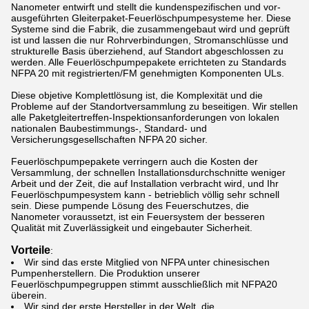
Nanometer entwirft und stellt die kundenspezifischen und vor-
ausgeführten Gleiterpaket-Feuerlöschpumpesysteme her. Diese
Systeme sind die Fabrik, die zusammengebaut wird und geprüft
ist und lassen die nur Rohrverbindungen, Stromanschlüsse und
strukturelle Basis überziehend, auf Standort abgeschlossen zu
werden. Alle Feuerlöschpumpepakete errichteten zu Standards
NFPA 20 mit registrierten/FM genehmigten Komponenten ULs.
Diese objetive Komplettlösung ist, die Komplexität und die
Probleme auf der Standortversammlung zu beseitigen. Wir stellen
alle Paketgleitertreffen-Inspektionsanforderungen von lokalen
nationalen Baubestimmungs-, Standard- und
Versicherungsgesellschaften NFPA 20 sicher.
Feuerlöschpumpepakete verringern auch die Kosten der
Versammlung, der schnellen Installationsdurchschnitte weniger
Arbeit und der Zeit, die auf Installation verbracht wird, und Ihr
Feuerlöschpumpesystem kann - betrieblich völlig sehr schnell
sein. Diese pumpende Lösung des Feuerschutzes, die
Nanometer voraussetzt, ist ein Feuersystem der besseren
Qualität mit Zuverlässigkeit und eingebauter Sicherheit.
Vorteile
:
Wir sind das erste Mitglied von NFPA unter chinesischen
Pumpenherstellern. Die Produktion unserer
Feuerlöschpumpegruppen stimmt ausschließlich mit NFPA20
überein.
Wir sind der erste Hersteller in der Welt, die