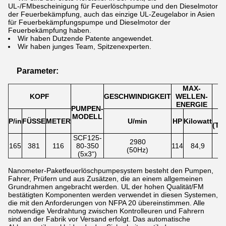
UL-/FMbescheinigung für Feuerlöschpumpe und den Dieselmotor
der Feuerbekämpfung, auch das einzige UL-Zeugelabor in Asien
für Feuerbekämpfungspumpe und Dieselmotor der
Feuerbekämpfung haben.
Wir haben Dutzende Patente angewendet.
Wir haben junges Team, Spitzenexperten.
Parameter:
MAX-
KOPF
GESCHWINDIGKEIT
WELLEN-
ENERGIE
PUMPEN-
MODELL
P/in
FÜSSE
METER
U/min
HP
Kilowatt
(TE
SCF125-
2980
165
381
116
80-350
114
84,9
(50Hz)
(
(5x3“)
Nanometer-Paketfeuerlöschpumpesystem besteht den Pumpen,
Fahrer, Prüfern und aus Zusätzen, die an einem allgemeinen
Grundrahmen angebracht werden. UL der hohen Qualität/FM
bestätigten Komponenten werden verwendet in diesen Systemen,
die mit den Anforderungen von NFPA 20 übereinstimmen. Alle
notwendige Verdrahtung zwischen Kontrolleuren und Fahrern
sind an der Fabrik vor Versand erfolgt. Das automatische