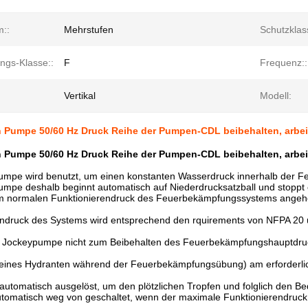
m::
Mehrstufen
Schutzklas
ungs-Klasse::
F
Frequenz::
Vertikal
Modell:
n Pumpe 50/60 Hz Druck Reihe der Pumpen-CDL beibehalten, arbe
n Pumpe 50/60 Hz Druck Reihe der Pumpen-CDL beibehalten, arbe
umpe wird benutzt, um einen konstanten Wasserdruck innerhalb der F
umpe deshalb beginnt automatisch auf Niederdrucksatzball und stoppt
um normalen Funktionierendruck des Feuerbekämpfungssystems ange
endruck des Systems wird entsprechend den rquirements von NFPA 20
e Jockeypumpe nicht zum Beibehalten des Feuerbekämpfungshauptdrucks 
eines Hydranten während der Feuerbekämpfungsübung) am erforderlic
utomatisch ausgelöst, um den plötzlichen Tropfen und folglich den Be
tomatisch weg von geschaltet, wenn der maximale Funktionierendruck d