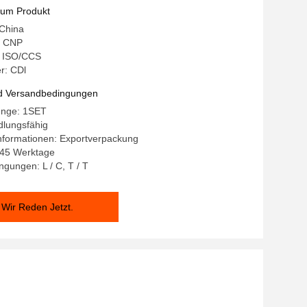
ämpfungs-System
zum Produkt
 China
: CNP
g: ISO/CCS
r: CDl
d Versandbedingungen
enge: 1SET
dlungsfähig
nformationen: Exportverpackung
0-45 Werktage
gungen: L / C, T / T
Wir Reden Jetzt.