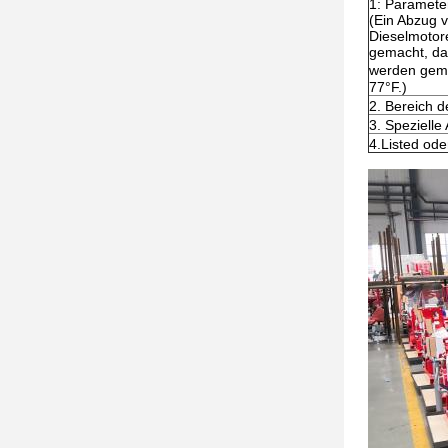
1: Paramete
(Ein Abzug 
Dieselmotor
gemacht, da
werden gema
77°F.)
2. Bereich 
3. Speziell
4.Listed ode