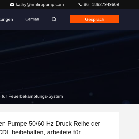
kathy@nmfirepump.com
86--18627949609
ltungen
Gespräch
German
te für Feuerbekämpfungs-System
den Pumpe 50/60 Hz Druck Reihe der
L beibehalten, arbeitete für