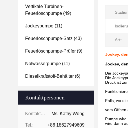
Vertikale Turbinen-
Stadiu
Feuerlöschpumpe
(49)
Jockeypumpe
(11)
Isolier
Feuerlöschpumpe-Satz
(43)
Art::
Feuerlöschpumpe-Prüfer
(9)
Jockey, de
Notwasserpumpe
(11)
Jockey, de
Die Jockeyp
Dieselkraftstoff-Behälter
(6)
Die Jockeyp
Druck ist z
Funktionier
Kontaktpersonen
Falls, wo di
vom Öffnen 
Kontaktpersonen:
Ms. Kathy Wong
Pumpe wird a
wird dann au
Tel.:
+86 18627949609