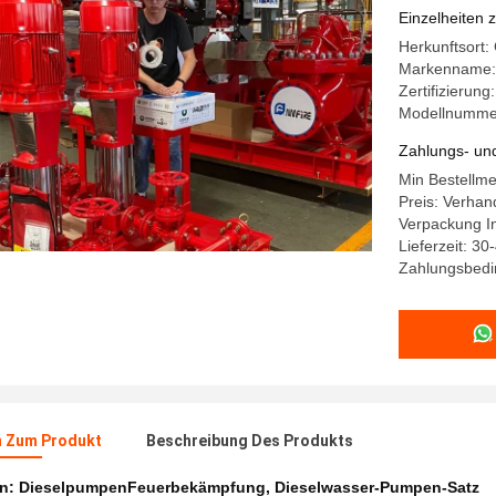
Feuerbek
Einzelheiten 
Herkunftsort:
Markenname
Zertifizierun
Modellnumme
Zahlungs- un
Min Bestellm
Preis: Verhan
Verpackung I
Lieferzeit: 3
Zahlungsbedin
n Zum Produkt
Beschreibung Des Produkts
en:
DieselpumpenFeuerbekämpfung
,
Dieselwasser-Pumpen-Satz