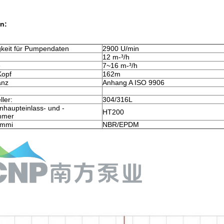
on:
keit für Pumpendaten
2900 U/min
12 m-³/h
e
7~16 m-³/h
Kopf
162m
anz
Anhang A ISO 9906
ller:
304/316L
aupteinlass- und -
HT200
mmer
ummi
NBR/EPDM