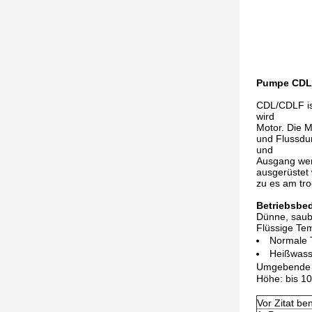
Pumpe CDL
CDL/CDLF ist
wird
Motor. Die M
und Flussdu
und
Ausgang werd
ausgerüstet
zu es am tro
Betriebsbe
Dünne, saube
Flüssige Te
Normale 
Heißwass
Umgebende 
Höhe: bis 1
Vor Zitat be