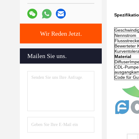
Spezifikati
Geschwindig
Wir Reden Jetzt.
Nennstrom
Flussstreck
Bewerteter 
Kurventoler
Mailen Sie uns.
Material
DiffuserImpe
CDL-Pumpenh
ausgangka
Code für G