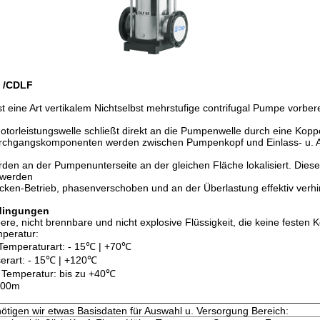
 /CDLF
 eine Art vertikalem Nichtselbst mehrstufige contrifugal Pumpe vorber
otorleistungswelle schließt direkt an die Pumpenwelle durch eine Kop
rchgangskomponenten werden zwischen Pumpenkopf und Einlass- u. Aus
en an der Pumpenunterseite an der gleichen Fläche lokalisiert. Diese
 werden
cken-Betrieb, phasenverschoben und an der Überlastung effektiv verhi
dingungen
re, nicht brennbare und nicht explosive Flüssigkeit, die keine festen 
mperatur:
Temperaturart: - 15℃ | +70℃
erart: - 15℃ | +120℃
Temperatur: bis zu +40℃
000m
nötigen wir etwas Basisdaten für Auswahl u. Versorgung Bereich: