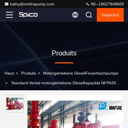
kathy@nmfirepump.com
86--18627949609
Gespräch
Produits
Haus
>
Produits
>
Motorgetriebene DieselFeuerlöschpumpe
>
Standard-Vertial motorgetriebene Dieselkapazität NFPA20
Feuerlöschpumpe-5000GPM