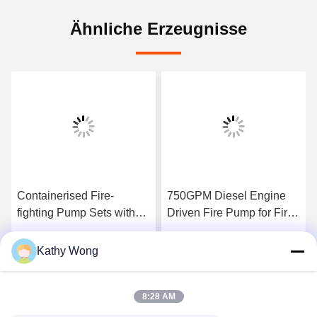
Ähnliche Erzeugnisse
Containerised Fire-
750GPM Diesel Engine
fighting Pump Sets with
Driven Fire Pump for Fire
Flow 300–8000 GPM UL
Fighting Application
FM NFPA20 Certified
manufacturing facility fire
Kathy Wong
Wir Reden Jetzt.
Wir Reden Jetzt.
Complete Fire Pump
protection
System
8:28 AM