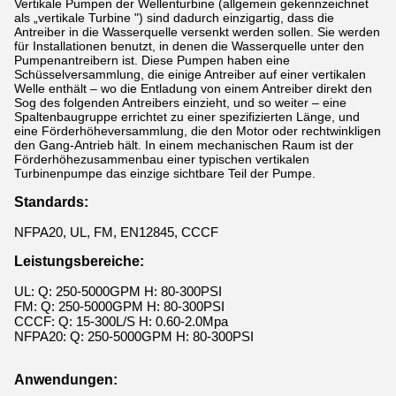
Vertikale Pumpen der Wellenturbine (allgemein gekennzeichnet
als „vertikale Turbine ") sind dadurch einzigartig, dass die
Antreiber in die Wasserquelle versenkt werden sollen. Sie werden
für Installationen benutzt, in denen die Wasserquelle unter den
Pumpenantreibern ist. Diese Pumpen haben eine
Schüsselversammlung, die einige Antreiber auf einer vertikalen
Welle enthält – wo die Entladung von einem Antreiber direkt den
Sog des folgenden Antreibers einzieht, und so weiter – eine
Spaltenbaugruppe errichtet zu einer spezifizierten Länge, und
eine Förderhöheversammlung, die den Motor oder rechtwinkligen
den Gang-Antrieb hält. In einem mechanischen Raum ist der
Förderhöhezusammenbau einer typischen vertikalen
Turbinenpumpe das einzige sichtbare Teil der Pumpe.
Standards:
NFPA20, UL, FM, EN12845, CCCF
Leistungsbereiche:
UL: Q: 250-5000GPM H: 80-300PSI
FM: Q: 250-5000GPM H: 80-300PSI
CCCF: Q: 15-300L/S H: 0.60-2.0Mpa
NFPA20: Q: 250-5000GPM H: 80-300PSI
Anwendungen: