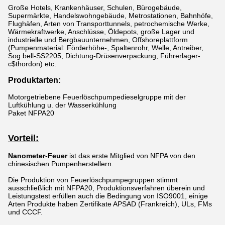
Große Hotels, Krankenhäuser, Schulen, Bürogebäude,
Supermärkte, Handelswohngebäude, Metrostationen, Bahnhöfe,
Flughäfen, Arten von Transporttunnels, petrochemische Werke,
Wärmekraftwerke, Anschlüsse, Öldepots, große Lager und
industrielle und Bergbauunternehmen, Offshoreplattform
(Pumpenmaterial: Förderhöhe-, Spaltenrohr, Welle, Antreiber,
Sog bell-SS2205, Dichtung-Drüsenverpackung, Führerlager-
c$thordon) etc.
Produktarten:
Motorgetriebene Feuerlöschpumpedieselgruppe mit der
Luftkühlung u. der Wasserkühlung
Paket NFPA20
Vorteil:
Nanometer-Feuer
ist das erste Mitglied von NFPA von den
chinesischen Pumpenherstellern.
Die Produktion von Feuerlöschpumpegruppen stimmt
ausschließlich mit NFPA20, Produktionsverfahren überein und
Leistungstest erfüllen auch die Bedingung von ISO9001, einige
Arten Produkte haben Zertifikate APSAD (Frankreich), ULs, FMs
und CCCF.