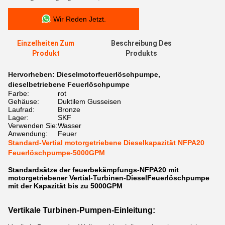
Wir Reden Jetzt.
Einzelheiten Zum
Beschreibung Des
Produkt
Produkts
Hervorheben:
Dieselmotorfeuerlöschpumpe
,
dieselbetriebene Feuerlöschpumpe
Farbe:
rot
Gehäuse:
Duktilem Gusseisen
Laufrad:
Bronze
Lager:
SKF
Verwenden Sie:
Wasser
Anwendung:
Feuer
Standard-Vertial motorgetriebene Dieselkapazität NFPA20
Feuerlöschpumpe-5000GPM
Standardsätze der feuerbekämpfungs-NFPA20 mit
motorgetriebener Vertial-Turbinen-DieselFeuerlöschpumpe
mit der Kapazität bis zu 5000GPM
Vertikale Turbinen-Pumpen-Einleitung: