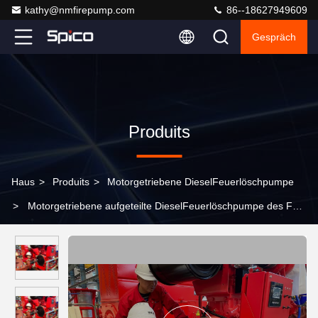
kathy@nmfirepump.com
86--18627949609
Gespräch
Produits
Haus
>
Produits
>
Motorgetriebene DieselFeuerlöschpumpe
>
Motorgetriebene aufgeteilte DieselFeuerlöschpumpe des Fall-
6000GPM