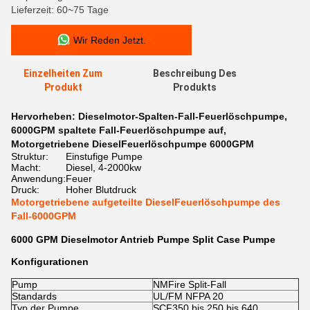
Lieferzeit: 60~75 Tage
Wir Reden Jetzt.
Einzelheiten Zum
Beschreibung Des
Produkt
Produkts
Hervorheben:
Dieselmotor-Spalten-Fall-Feuerlöschpumpe
,
6000GPM spaltete Fall-Feuerlöschpumpe auf
,
Motorgetriebene DieselFeuerlöschpumpe 6000GPM
Struktur:
Einstufige Pumpe
Macht:
Diesel, 4-2000kw
Anwendung:
Feuer
Druck:
Hoher Blutdruck
Motorgetriebene aufgeteilte DieselFeuerlöschpumpe des
Fall-6000GPM
6000 GPM Dieselmotor Antrieb Pumpe Split Case Pumpe
Konfigurationen
Pump
NMFire Split-Fall
Standards
UL/FM NFPA 20
Typ der Pumpe
SCF350 bis 250 bis 640