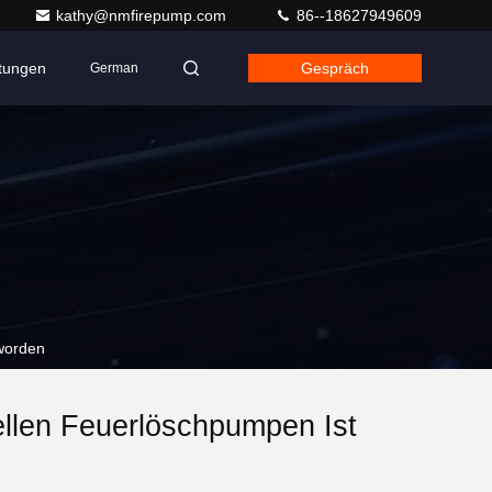
kathy@nmfirepump.com
86--18627949609
ltungen
Gespräch
German
 worden
ellen Feuerlöschpumpen Ist