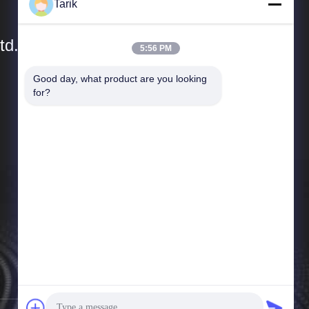
Tarik
td.
5:56 PM
Good day, what product are you looking 
Schnelle Links
for?
Unternehmensprofil
Werksbesichtigung
Qualitätskontrolle
Neuigkeiten
Rechtssachen
Sitemap
Datenschutzrichtlinie