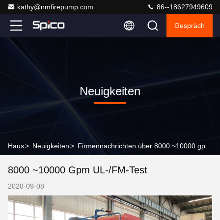
kathy@nmfirepump.com
86--18627949609
Gespräch
Neuigkeiten
Haus
>
Neuigkeiten
>
Firmennachrichten über 8000 ~10000 gpm UL-/FM-Test
8000 ~10000 Gpm UL-/FM-Test
2020-09-08