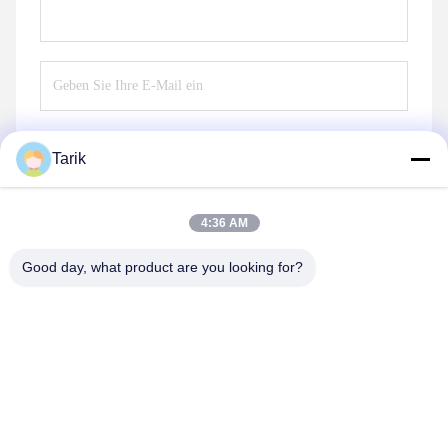
Tarik
Senden
4:36 AM
Good day, what product are you looking for?
Wuhan Spico Machinery & Electronics Co.,
Ltd.
kathy@nmfirepump.com
86--18627949609