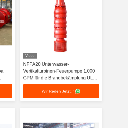
Video
NFPA20 Unterwasser-
pa
Vertikalturbinen-Feuerpumpe 1.000
GPM für die Brandbekämpfung UL
Hersteller von vertikalen
Wir Reden Jetzt. '
Turbinenpumpen