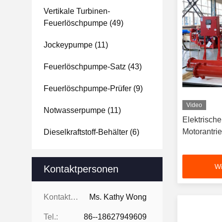
Vertikale Turbinen-
Feuerlöschpumpe
(49)
Jockeypumpe
(11)
Feuerlöschpumpe-Satz
(43)
Feuerlöschpumpe-Prüfer
(9)
Video
Notwasserpumpe
(11)
Elektrische
Motorantri
Dieselkraftstoff-Behälter
(6)
Wi
Kontaktpersonen
Kontaktpersonen:
Ms. Kathy Wong
Tel.:
86--18627949609