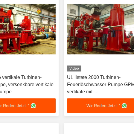
Video
 vertikale Turbinen-
UL listete 2000 Turbinen-
pe, versenkbare vertikale
Feuerlöschwasser-Pumpe GP
Pumpe
vertikale mit
Dieselmotor/elektrischem
r Reden Jetzt. '
Wir Reden Jetzt. '
Motorantriebs auf