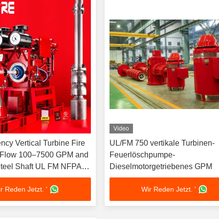
Video
ency Vertical Turbine Fire
UL/FM 750 vertikale Turbinen-
 Flow 100–7500 GPM and
Feuerlöschpumpe-
haft UL FM NFPA20
Dieselmotorgetriebenes GPM
r Reden Jetzt. '
Wir Reden Jetzt. '