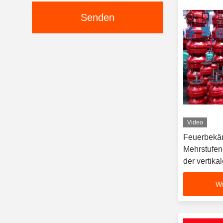
Senden
Video
Feuerbekä
Mehrstufen
der vertika
Feuerlösc
Wi