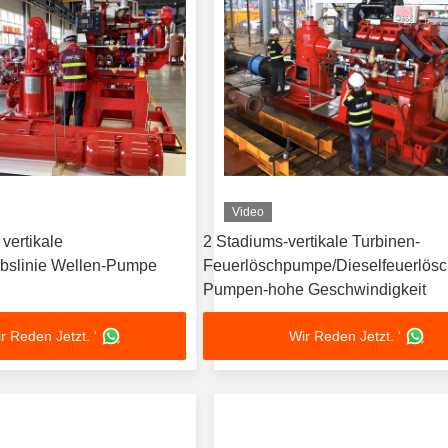
Video
 vertikale
2 Stadiums-vertikale Turbinen-
ebslinie Wellen-Pumpe
Feuerlöschpumpe/Dieselfeuerlös
Pumpen-hohe Geschwindigkeit
r Reden Jetzt. '
Wir Reden Jetzt. '