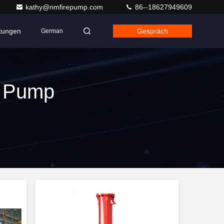
kathy@nmfirepump.com
86--18627949609
ltungen
Gespräch
German
t Pump