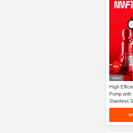
Video
High Effici
Pump with
Stainless Steel S
Standard
Wi