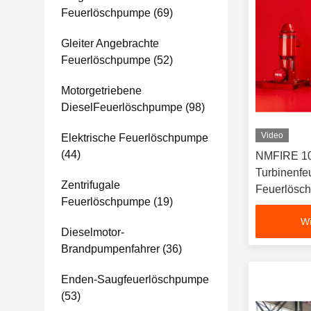
Feuerlöschpumpe
(69)
Gleiter Angebrachte
Feuerlöschpumpe
(52)
Motorgetriebene
DieselFeuerlöschpumpe
(98)
Video
Elektrische Feuerlöschpumpe
(44)
NMFIRE 10
Turbinenf
Zentrifugale
Feuerlösc
Feuerlöschpumpe
(19)
Wi
Dieselmotor-
Brandpumpenfahrer
(36)
Enden-Saugfeuerlöschpumpe
(53)