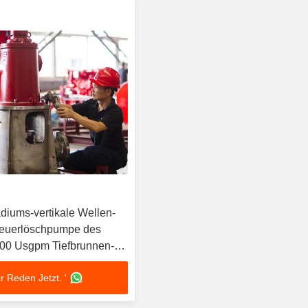
diums-vertikale Wellen-
Feuerlöschpumpe des
500 Usgpm Tiefbrunnen-
r Reden Jetzt. '