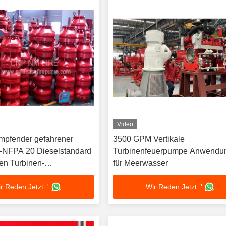
Video
mpfender gefahrener
3500 GPM Vertikale
-NFPA 20 Dieselstandard
Turbinenfeuerpumpe Anwendu
len Turbinen-
für Meerwasser
hpumpe-
r Reden Jetzt. '
Wir Reden Jetzt. '