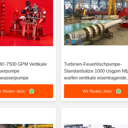
0~7500 GPM Vertikale
Turbinen-Feuerlöschpumpe-
euerpumpe
Standardsätze 1000 Usgpm Nf
hwasserpumpe
warfen vertikale eisentragende
Wohnung
r Reden Jetzt. '
Wir Reden Jetzt. '