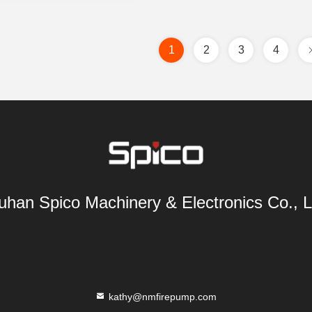
1
2
3
4
han Spico Machinery & Electronics Co., L
kathy@nmfirepump.com