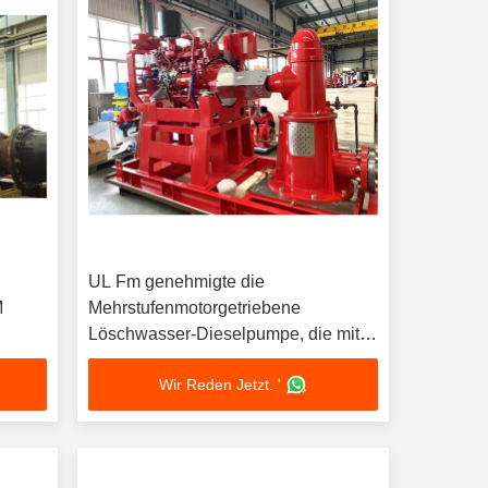
UL Fm genehmigte die
M
Mehrstufenmotorgetriebene
Löschwasser-Dieselpumpe, die mit
250 Usgpm eingestellt wurde
Wir Reden Jetzt. '