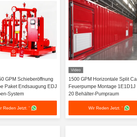
Video
0 GPM Schieberöffnung
1500 GPM Horizontale Split C
e Paket Endsaugung EDJ
Feuerpumpe Montage 1E1D1J
en-System
20 Behälter-Pumpraum
r Reden Jetzt. '
Wir Reden Jetzt. '