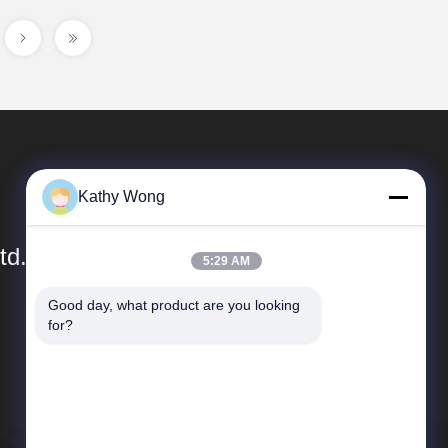
Kathy Wong
td.
5:29 AM
Good day, what product are you looking 
Schnelle Links
for?
Unternehmensprofil
Werksbesichtigung
Qualitätskontrolle