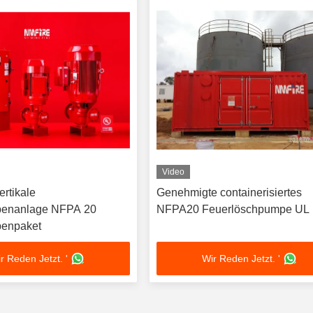
Video
rtikale
Genehmigte containerisiertes
enanlage NFPA 20
NFPA20 Feuerlöschpumpe UL
enpaket
r Reden Jetzt. '
Wir Reden Jetzt. '