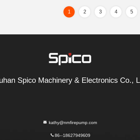
1
2
3
4
5
han Spico Machinery & Electronics Co., L
kathy@nmfirepump.com
86--18627949609