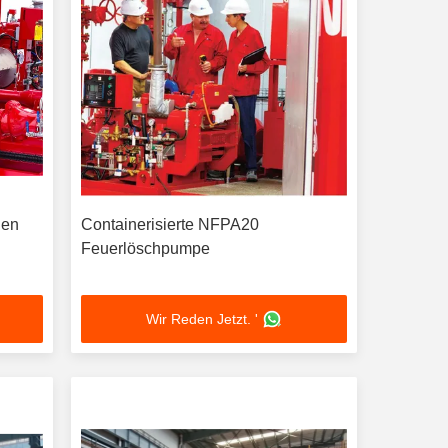
hen
Containerisierte NFPA20
Feuerlöschpumpe
Wir Reden Jetzt. '