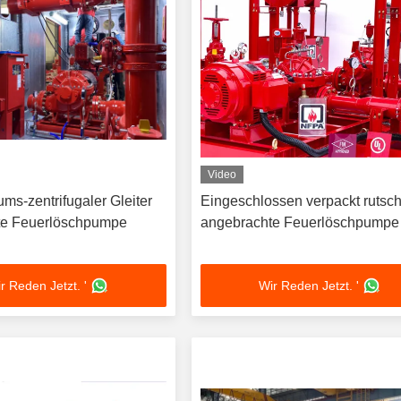
Video
ms-zentrifugaler Gleiter
Eingeschlossen verpackt rutsc
te Feuerlöschpumpe
angebrachte Feuerlöschpumpe
r Reden Jetzt. '
Wir Reden Jetzt. '