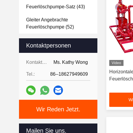
Feuerlöschpumpe-Satz
(43)
Gleiter Angebrachte
Feuerlöschpumpe
(52)
Feuerlöschpumpe-Prüfer
(9)
Kontaktpersonen
Jockeypumpe
(11)
Kontaktpersonen:
Ms. Kathy Wong
Video
Notwasserpumpe
(11)
Horizontale
Tel.:
86--18627949609
Feuerlösc
Dieselkraftstoff-Behälter
(6)
Wi
Wir Reden Jetzt.
Mailen Sie uns.