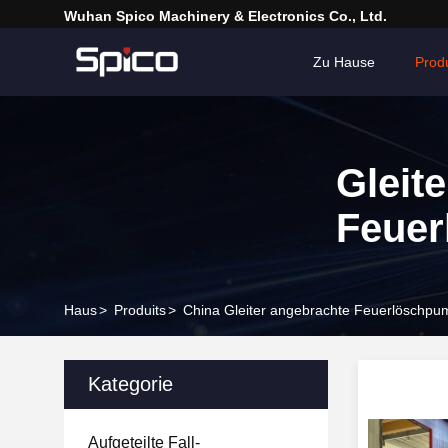
Wuhan Spico Machinery & Electronics Co., Ltd.
Zu Hause
Prod
Gleit
Feue
Haus
>
Produits
>
China Gleiter angebrachte Feuerlöschp
Kategorie
Aufgeteilte Fall-