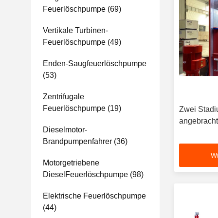
Feuerlöschpumpe
(69)
Vertikale Turbinen-
Feuerlöschpumpe
(49)
Enden-Saugfeuerlöschpumpe
(53)
Zentrifugale
Feuerlöschpumpe
(19)
Zwei Stadiu
angebrach
Dieselmotor-
Brandpumpenfahrer
(36)
Wi
Motorgetriebene
DieselFeuerlöschpumpe
(98)
Elektrische Feuerlöschpumpe
(44)