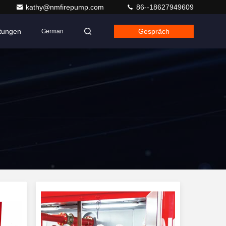
kathy@nmfirepump.com
86--18627949609
ltungen
Gespräch
German